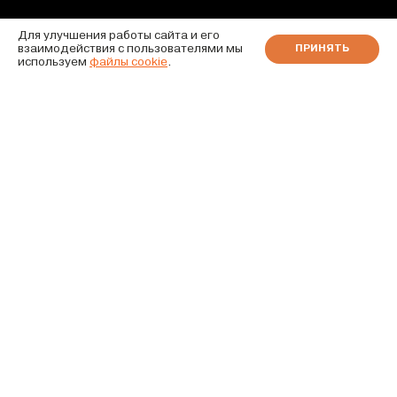
Для улучшения работы сайта и его
взаимодействия с пользователями мы
ПРИНЯТЬ
используем
файлы cookie
.
АВТОВАЗ — НАДЕЖНЫЙ
ПАРТНЕР ДЛЯ
ТАКСОПАРКОВ!
На автомобили распространяется
субсидия Минпромторга России в виде
скидки на аванс в размере 10%*.
Параметры лизинга для автомобилей:
аванс от 0%, срок до 48 месяцев, без
КАСКО — подробности уточняйте у