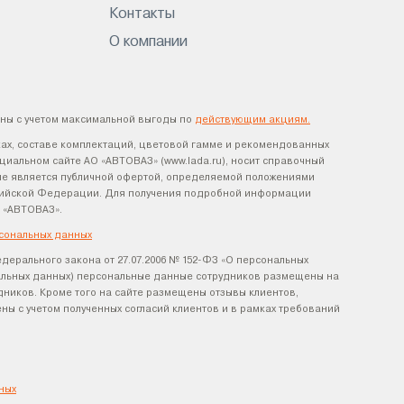
Контакты
О компании
ны с учетом максимальной выгоды по
действующим акциям.
ах, составе комплектаций, цветовой гамме и рекомендованных
циальном сайте АО «АВТОВАЗ» (www.lada.ru), носит справочный
х не является публичной офертой, определяемой положениями
оссийской Федерации. Для получения подробной информации
 «АВТОВАЗ».
сональных данных
едерального закона от 27.07.2006 № 152-ФЗ «О персональных
нальных данных) персональные данные сотрудников размещены на
удников. Кроме того на сайте размещены отзывы клиентов,
ы с учетом полученных согласий клиентов и в рамках требований
ных