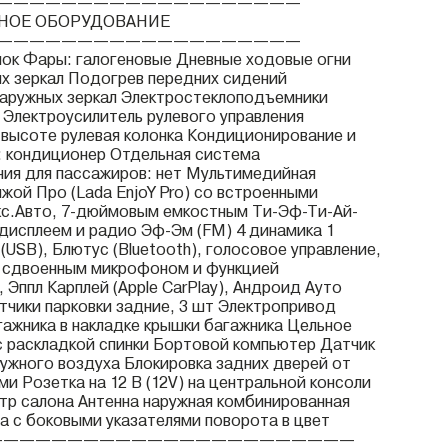
———————————————————
НОЕ ОБОРУДОВАНИЕ
———————————————————
ок Фары: галогеновые Дневные ходовые огни
х зеркал Подогрев передних сидений
аружных зеркал Электростеклоподъемники
 Электроусилитель рулевого управления
 высоте рулевая колонка Кондиционирование и
: кондиционер Отдельная система
ия для пассажиров: нет Мультимедийная
жой Про (Lada EnjoY Pro) со встроенными
кс.Авто, 7-дюймовым емкостным Ти-Эф-Ти-Ай-
 дисплеем и радио Эф-Эм (FM) 4 динамика 1
USB), Блютус (Bluetooth), голосовое управление,
о сдвоенным микрофоном и функцией
Эппл Карплей (Apple CarPlay), Андроид Ауто
атчики парковки задние, 3 шт Электропривод
гажника в накладке крышки багажника Цельное
с раскладкой спинки Бортовой компьютер Датчик
ужного воздуха Блокировка задних дверей от
и Розетка на 12 В (12V) на центральной консоли
р салона Антенна наружная комбинированная
а с боковыми указателями поворота в цвет
—————————————————————————