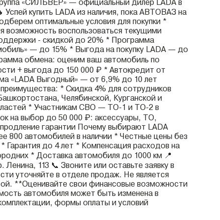
группа «СИЛЬВЕР» — официальный дилер LADA в
 Успей купить LADA из наличия, пока АВТОВАЗ на
подберем оптимальные условия для покупки *
яя возможность воспользоваться текущими
оддержки - скидкой до 20% * Программа
обиль» — до 15% * Выгода на покупку LADA — до
грамма обмена: оценим ваш автомобиль по
сти + выгода до 150 000 ₽ * Автокредит от
ма «LADA Выгодный» — от 6,9% до 10 лет
преимущества: * Скидка 4% для сотрудников
ашкортостана, Челябинской, Курганской и
ластей * Участникам СВО — ТО-1 и ТО-2 в
ок на выбор до 50 000 ₽: аксессуары, ТО,
 продление гарантии Почему выбирают LADA
е 800 автомобилей в наличии * Честные цены без
* Гарантия до 4 лет * Компенсация расходов на
ородних * Доставка автомобиля до 1000 км 📍
. Ленина, 113 📞 Звоните или оставьте заявку в
сти уточняйте в отделе продаж. Не является
ой. **Оценивайте свои финансовые возможности
имость автомобиля может быть изменена в
комплектации, формы оплаты и условий