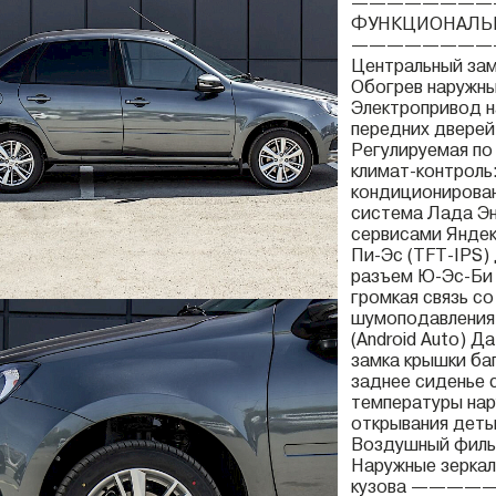
————————
ФУНКЦИОНАЛЬ
————————
Центральный зам
Обогрев наружны
Электропривод н
передних дверей
Регулируемая по
климат-контроль
кондиционирован
система Лада Эн
сервисами Янде
Пи-Эс (TFT-IPS)
разъем Ю-Эс-Би (
громкая связь с
шумоподавления, 
(Android Auto) Д
замка крышки ба
заднее сиденье 
температуры нар
открывания детьм
Воздушный фильт
Наружные зеркал
кузова ——