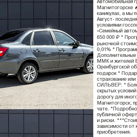
Автомобильная 
Магнитогорске 
каникулах, а мы 
Август- последн
условиями госсп
«Семейный автом
650 000 ₽ * Про
рыночной стоимо
0,01% * Програм
Дополнительные 
ММК и жителей Б
Оренбургской об
подарок * Подар
страхование или
СИЛЬВЕР: * Боле
скрытых условий 
дорогу для иног
Магнитогорск, пр
чате. *Подробно
публичной оферт
и риски. ***Сто
зависимости от 
приобретения.