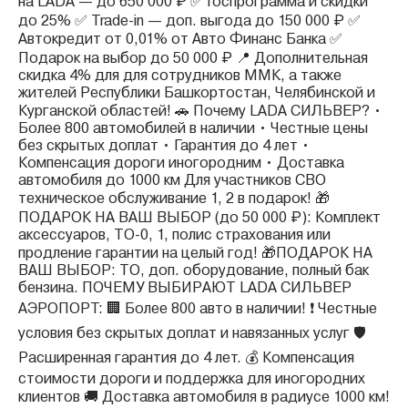
на LADA — до 650 000 ₽ ✅ Госпрограмма и скидки
до 25% ✅ Trade-in — доп. выгода до 150 000 ₽ ✅
Автокредит от 0,01% от Авто Финанс Банка ✅
Подарок на выбор до 50 000 ₽ 📍 Дополнительная
скидка 4% для для сотрудников ММК, а также
жителей Республики Башкортостан, Челябинской и
Курганской областей! 🚗 Почему LADA СИЛЬВЕР? •
Более 800 автомобилей в наличии • Честные цены
без скрытых доплат • Гарантия до 4 лет •
Компенсация дороги иногородним • Доставка
автомобиля до 1000 км Для участников СВО
техническое обслуживание 1, 2 в подарок! 🎁
ПОДАРОК НА ВАШ ВЫБОР (до 50 000 ₽): Комплект
аксессуаров, ТО-0, 1, полис страхования или
продление гарантии на целый год! 🎁ПОДАРОК НА
ВАШ ВЫБОР: ТО, доп. оборудование, полный бак
бензина. ПОЧЕМУ ВЫБИРАЮТ LADA СИЛЬВЕР
АЭРОПОРТ: 🏢 Более 800 авто в наличии! ❗️ Честные
условия без скрытых доплат и навязанных услуг 🛡️
Расширенная гарантия до 4 лет. 💰 Компенсация
стоимости дороги и поддержка для иногородних
клиентов 🚚 Доставка автомобиля в радиусе 1000 км!