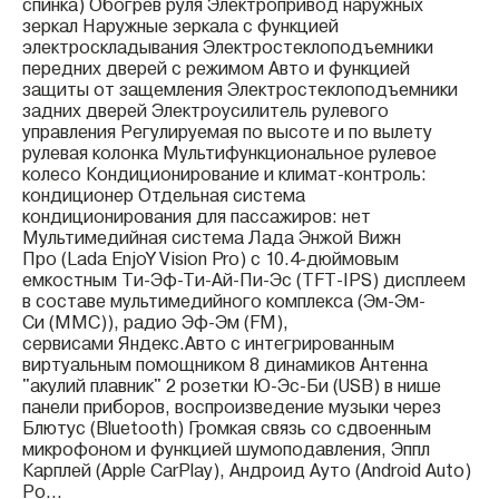
спинка) Обогрев руля Электропривод наружных
зеркал Наружные зеркала с функцией
электроскладывания Электростеклоподъемники
передних дверей с режимом Авто и функцией
защиты от защемления Электростеклоподъемники
задних дверей Электроусилитель рулевого
управления Регулируемая по высоте и по вылету
рулевая колонка Мультифункциональное рулевое
колесо Кондиционирование и климат-контроль:
кондиционер Отдельная система
кондиционирования для пассажиров: нет
Мультимедийная система Лада Энжой Вижн
Про (Lada EnjoY Vision Pro) с 10.4-дюймовым
емкостным Ти-Эф-Ти-Ай-Пи-Эс (TFT-IPS) дисплеем
в составе мультимедийного комплекса (Эм-Эм-
Си (ММС)), радио Эф-Эм (FM),
сервисами Яндекс.Авто с интегрированным
виртуальным помощником 8 динамиков Антенна
"акулий плавник" 2 розетки Ю-Эс-Би (USB) в нише
панели приборов, воспроизведение музыки через
Блютус (Bluetooth) Громкая связь со сдвоенным
микрофоном и функцией шумоподавления, Эппл
Карплей (Apple CarPlay), Андроид Ауто (Android Auto)
Ро...