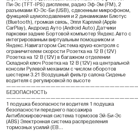
Пи-Эс (TFT-IPS) дисплеем, радио Эф-Эм (FM), 2
разъемами Ю-Эс-Би (USB), сдвоенным микрофоном,
функцией шумоподавления и 2 динамиками Блютус
(Bluetooth), громкая связь, Эппл Карплей (Apple
CarPlay), Андроид Ауто (Android Auto) Датчики
парковки задние Бортовой компьютер Яндекс.Авто с
интегрированным виртуальным помощником и
Яндекс.Навигатором Система круиз-контроля с
ограничителем скорости Розетка на 12 В (12V)
Розетка на 12 В (12V) в багажном отделении
Складной ключ Розетка на 12 В (12V) на центральной
консоли Рулевой механизм с числом оборотов
шестерни 3.21 Воздушный фильтр салона Сиденье
водителя с регулировкой по высоте
——————————————————————————
БЕЗОПАСНОСТЬ
——————————————————————————
1 подушка безопасности водителя 1 подушка
безопасности переднего пассажира
Антиблокировочная система тормозов Эй-Би-Эс
(ABS) Электронная система распределения
тормозных усилий (EB...