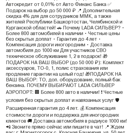
Автокредит от 0,01% от Авто Финанс Банка ✅
Подарок на выбор до 50 000 ₽ 📍 Дополнительная
скидка 4% для для сотрудников ММК, а также
жителей Республики Башкортостан, Челябинской и
Курганской областей! 🚗 Почему LADA СИЛЬВЕР? •
Более 800 автомобилей в наличии • Честные цены
без скрытых доплат • Гарантия до 4 лет •
Компенсация дороги иногородним • Доставка
автомобиля до 1000 км Для участников СВО
техническое обслуживание 1, 2 в подарок! 🎁
ПОДАРОК НА ВАШ ВЫБОР (до 50 000 ₽): Комплект
аксессуаров, ТО-0, 1, полис страхования или
продление гарантии на целый год! 🎁ПОДАРОК НА
ВАШ ВЫБОР: ТО, доп. оборудование, полный бак
бензина. ПОЧЕМУ ВЫБИРАЮТ LADA СИЛЬВЕР
АЭРОПОРТ: 🏢 Более 800 авто в наличии! ❗️ Честные
условия без скрытых доплат и навязанных услуг 🛡️
Расширенная гарантия до 4 лет. 💰 Компенсация
стоимости дороги и поддержка для иногородних
клиентов 🚚 Доставка автомобиля в радиусе 1000 км!
📲 Звоните прямо сейчас или пишите в чат! 📍 Ждем