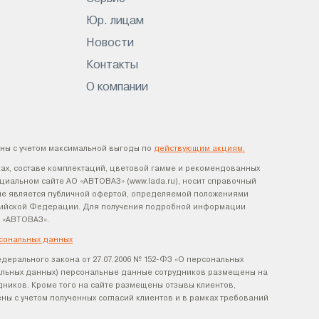
Юр. лицам
Новости
Контакты
О компании
ны с учетом максимальной выгоды по
действующим акциям.
ах, составе комплектаций, цветовой гамме и рекомендованных
циальном сайте АО «АВТОВАЗ» (www.lada.ru), носит справочный
х не является публичной офертой, определяемой положениями
оссийской Федерации. Для получения подробной информации
 «АВТОВАЗ».
сональных данных
едерального закона от 27.07.2006 № 152-ФЗ «О персональных
нальных данных) персональные данные сотрудников размещены на
удников. Кроме того на сайте размещены отзывы клиентов,
ы с учетом полученных согласий клиентов и в рамках требований