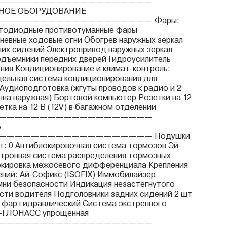
———————————————————
НОЕ ОБОРУДОВАНИЕ
——————————————————— Фары:
етодиодные противотуманные фары
евные ходовые огни Обогрев наружных зеркал
их сидений Электропривод наружных зеркал
дъемники передних дверей Гидроусилитель
ения Кондиционирование и климат-контроль:
ельная система кондиционирования для
 Аудиоподготовка (жгуты проводов к радио и 2
нна наружная) Бортовой компьютер Розетки на 12
зетка на 12 В (12V) в багажном отделении
———————————————————
Ь
—————————————————— Подушки
т: 0 Антиблокировочная система тормозов Эй-
ктронная система распределения тормозных
окировка межосевого дифференциала Крепления
ений: Ай-Софикс (ISOFIX) Иммобилайзер
ни безопасности Индикация незастегнутого
сти водителя Подголовники задних сидений 2 шт
 фар гидравлический Система экстренного
-ГЛОНАСС упрощенная
———————————————————