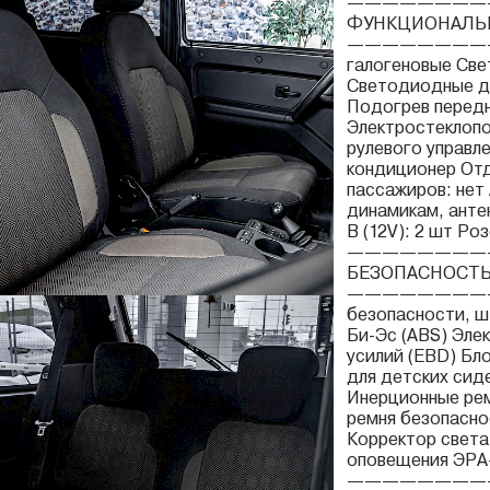
————————
ФУНКЦИОНАЛЬ
————————
галогеновые Св
Светодиодные дн
Подогрев передн
Электростеклопо
рулевого управл
кондиционер Отд
пассажиров: нет
динамикам, анте
В (12V): 2 шт Ро
————————
БЕЗОПАСНОСТ
—————————
безопасности, ш
Би-Эс (ABS) Эле
усилий (EBD) Бл
для детских сид
Инерционные рем
ремня безопасно
Корректор света
оповещения ЭРА
————————