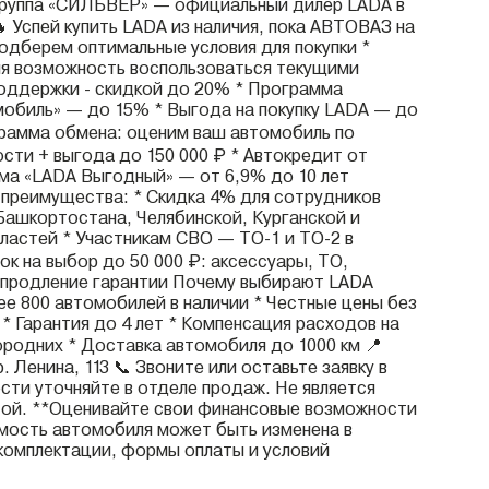
группа «СИЛЬВЕР» — официальный дилер LADA в
 Успей купить LADA из наличия, пока АВТОВАЗ на
подберем оптимальные условия для покупки *
яя возможность воспользоваться текущими
оддержки - скидкой до 20% * Программа
обиль» — до 15% * Выгода на покупку LADA — до
грамма обмена: оценим ваш автомобиль по
сти + выгода до 150 000 ₽ * Автокредит от
ма «LADA Выгодный» — от 6,9% до 10 лет
преимущества: * Скидка 4% для сотрудников
ашкортостана, Челябинской, Курганской и
ластей * Участникам СВО — ТО-1 и ТО-2 в
ок на выбор до 50 000 ₽: аксессуары, ТО,
 продление гарантии Почему выбирают LADA
е 800 автомобилей в наличии * Честные цены без
* Гарантия до 4 лет * Компенсация расходов на
ородних * Доставка автомобиля до 1000 км 📍
. Ленина, 113 📞 Звоните или оставьте заявку в
сти уточняйте в отделе продаж. Не является
ой. **Оценивайте свои финансовые возможности
имость автомобиля может быть изменена в
комплектации, формы оплаты и условий