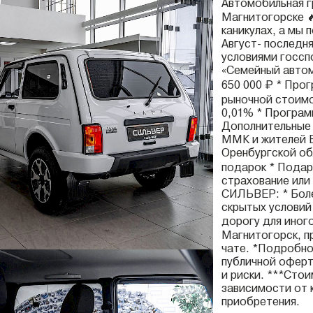
Автомобильная 
Магнитогорске 
каникулах, а мы 
Август- последн
условиями госсп
«Семейный автом
650 000 ₽ * Про
рыночной стоимо
0,01% * Програм
Дополнительные 
ММК и жителей Б
Оренбургской об
подарок * Подар
страхование или
СИЛЬВЕР: * Боле
скрытых условий 
дорогу для иног
Магнитогорск, пр
чате. *Подробно
публичной оферт
и риски. ***Сто
зависимости от 
приобретения.