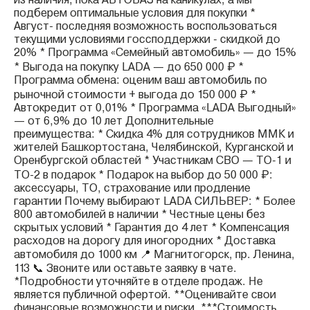
из наличия, пока АВТОВАЗ на каникулах, а мы
подберем оптимальные условия для покупки *
Август- последняя возможность воспользоваться
текущими условиями госсподдержки - скидкой до
20% * Программа «Семейный автомобиль» — до 15%
* Выгода на покупку LADA — до 650 000 ₽ *
Программа обмена: оценим ваш автомобиль по
рыночной стоимости + выгода до 150 000 ₽ *
Автокредит от 0,01% * Программа «LADA Выгодный»
— от 6,9% до 10 лет Дополнительные
преимущества: * Скидка 4% для сотрудников ММК и
жителей Башкортостана, Челябинской, Курганской и
Оренбургской областей * Участникам СВО — ТО-1 и
ТО-2 в подарок * Подарок на выбор до 50 000 ₽:
аксессуары, ТО, страхование или продление
гарантии Почему выбирают LADA СИЛЬВЕР: * Более
800 автомобилей в наличии * Честные цены без
скрытых условий * Гарантия до 4 лет * Компенсация
расходов на дорогу для иногородних * Доставка
автомобиля до 1000 км 📍 Магнитогорск, пр. Ленина,
113 📞 Звоните или оставьте заявку в чате.
*Подробности уточняйте в отделе продаж. Не
является публичной офертой. **Оценивайте свои
финансовые возможности и риски. ***Стоимость