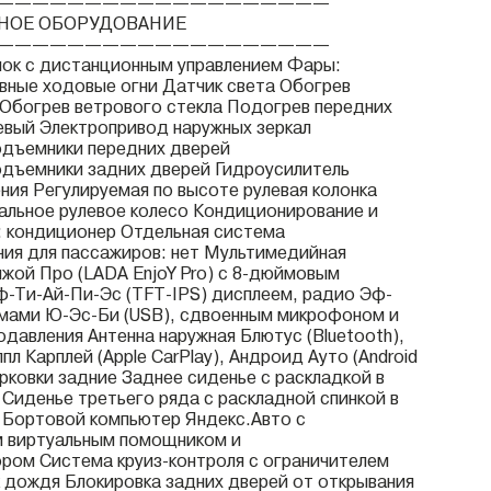
———————————————————
НОЕ ОБОРУДОВАНИЕ
———————————————————
ок с дистанционным управлением Фары:
вные ходовые огни Датчик света Обогрев
 Обогрев ветрового стекла Подогрев передних
евый Электропривод наружных зеркал
одъемники передних дверей
дъемники задних дверей Гидроусилитель
ения Регулируемая по высоте рулевая колонка
льное рулевое колесо Кондиционирование и
: кондиционер Отдельная система
ия для пассажиров: нет Мультимедийная
жой Про (LADA EnjoY Pro) с 8-дюймовым
-Ти-Ай-Пи-Эс (TFT-IPS) дисплеем, радио Эф-
емами Ю-Эс-Би (USB), сдвоенным микрофоном и
давления Антенна наружная Блютус (Bluetooth),
ппл Карплей (Apple CarPlay), Андроид Ауто (Android
арковки задние Заднее сиденье с раскладкой в
 Сиденье третьего ряда с раскладной спинкой в
 Бортовой компьютер Яндекс.Авто с
м виртуальным помощником и
ром Система круиз-контроля с ограничителем
 дождя Блокировка задних дверей от открывания