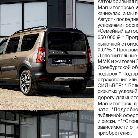
Автомобильная 
Магнитогорске 
каникулах, а мы 
Август- последн
условиями госсп
«Семейный автом
650 000 ₽ * Про
рыночной стоимо
0,01% * Програм
Дополнительные 
ММК и жителей Б
Оренбургской об
подарок * Подар
страхование или
СИЛЬВЕР: * Боле
скрытых условий 
дорогу для иног
Магнитогорск, пр
чате. *Подробно
публичной оферт
и риски. ***Сто
зависимости от 
приобретения.