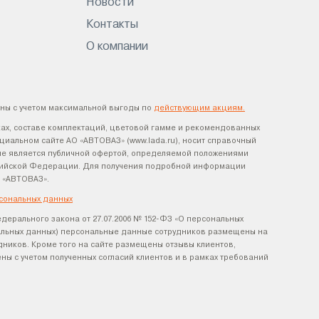
Новости
Контакты
О компании
ны с учетом максимальной выгоды по
действующим акциям.
ах, составе комплектаций, цветовой гамме и рекомендованных
циальном сайте АО «АВТОВАЗ» (www.lada.ru), носит справочный
х не является публичной офертой, определяемой положениями
оссийской Федерации. Для получения подробной информации
 «АВТОВАЗ».
сональных данных
едерального закона от 27.07.2006 № 152-ФЗ «О персональных
нальных данных) персональные данные сотрудников размещены на
удников. Кроме того на сайте размещены отзывы клиентов,
ы с учетом полученных согласий клиентов и в рамках требований