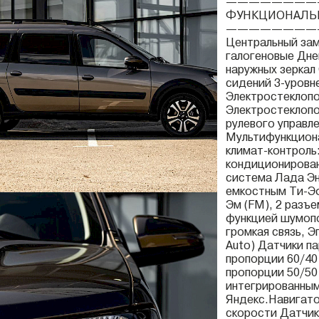
————————
ФУНКЦИОНАЛЬ
————————
Центральный зам
галогеновые Дне
наружных зеркал
сидений 3-уровн
Электростеклоп
Электростеклопо
рулевого управл
Мультифункциона
климат-контроль
кондиционирован
система Лада Эн
емкостным Ти-Эф
Эм (FM), 2 разъ
функцией шумопо
громкая связь, Э
Auto) Датчики п
пропорции 60/40
пропорции 50/50
интегрированны
Яндекс.Навигато
скорости Датчик