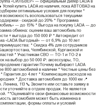
группа «СИЛЬВЕР» — официальный дилер LADA в
 Успей купить LADA из наличия, пока АВТОВАЗ на
подберем оптимальные условия для покупки *
яя возможность воспользоваться текущими
оддержки - скидкой до 20% * Программа
обиль» — до 15% * Выгода на покупку LADA — до
грамма обмена: оценим ваш автомобиль по
сти + выгода до 150 000 ₽ * Автокредит от
ма «LADA Выгодный» — от 6,9% до 10 лет
преимущества: * Скидка 4% для сотрудников
ашкортостана, Челябинской, Курганской и
ластей * Участникам СВО — ТО-1 и ТО-2 в
ок на выбор до 50 000 ₽: аксессуары, ТО,
 продление гарантии Почему выбирают LADA
е 800 автомобилей в наличии * Честные цены без
* Гарантия до 4 лет * Компенсация расходов на
ородних * Доставка автомобиля до 1000 км 📍
. Ленина, 113 📞 Звоните или оставьте заявку в
сти уточняйте в отделе продаж. Не является
ой. **Оценивайте свои финансовые возможности
имость автомобиля может быть изменена в
комплектации, формы оплаты и условий