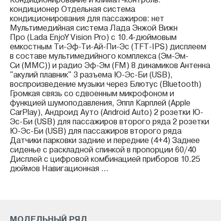
Кондиционирование и климат-контроль:
кондиционер Отдельная система
кондиционирования для пассажиров: нет
Мультимедийная система Лада Энжой Вижн
Про (Lada EnjoY Vision Pro) с 10.4-дюймовым
емкостным Ти-Эф-Ти-Ай-Пи-Эс (TFT-IPS) дисплеем
в составе мультимедийного комплекса (Эм-Эм-
Си (ММС)) и радио Эф-Эм (FM) 8 динамиков Антенна
"акулий плавник" 3 разъема Ю-Эс-Би (USB),
воспроизведение музыки через Блютус (Bluetooth)
Громкая связь со сдвоенным микрофоном и
функцией шумоподавления, Эппл Карплей (Apple
CarPlay), Андроид Ауто (Android Auto) 2 розетки Ю-
Эс-Би (USB) для пассажиров второго ряда 2 розетки
Ю-Эс-Би (USB) для пассажиров второго ряда
Датчики парковки задние и передние (4+4) Заднее
сиденье с раскладной спинкой в пропорции 60/40
Дисплей с цифровой комбинацией приборов 10.25
дюймов Навигационная ...
МОДЕЛЬНЫЙ РЯД