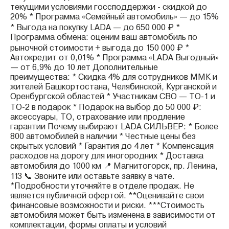
текущими условиями госсподдержки - скидкой до
20% * Программа «Семейный автомобиль» — до 15%
* Выгода на покупку LADA — до 650 000 ₽ *
Программа обмена: оценим ваш автомобиль по
рыночной стоимости + выгода до 150 000 ₽ *
Автокредит от 0,01% * Программа «LADA Выгодный»
— от 6,9% до 10 лет Дополнительные
преимущества: * Скидка 4% для сотрудников ММК и
жителей Башкортостана, Челябинской, Курганской и
Оренбургской областей * Участникам СВО — ТО-1 и
ТО-2 в подарок * Подарок на выбор до 50 000 ₽:
аксессуары, ТО, страхование или продление
гарантии Почему выбирают LADA СИЛЬВЕР: * Более
800 автомобилей в наличии * Честные цены без
скрытых условий * Гарантия до 4 лет * Компенсация
расходов на дорогу для иногородних * Доставка
автомобиля до 1000 км 📍 Магнитогорск, пр. Ленина,
113 📞 Звоните или оставьте заявку в чате.
*Подробности уточняйте в отделе продаж. Не
является публичной офертой. **Оценивайте свои
финансовые возможности и риски. ***Стоимость
автомобиля может быть изменена в зависимости от
комплектации, формы оплаты и условий