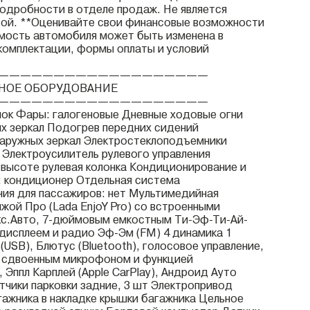
одробности в отделе продаж. Не является
ой. **Оценивайте свои финансовые возможности
имость автомобиля может быть изменена в
комплектации, формы оплаты и условий
———————————————————
НОЕ ОБОРУДОВАНИЕ
———————————————————
ок Фары: галогеновые Дневные ходовые огни
х зеркал Подогрев передних сидений
аружных зеркал Электростеклоподъемники
 Электроусилитель рулевого управления
 высоте рулевая колонка Кондиционирование и
: кондиционер Отдельная система
ия для пассажиров: нет Мультимедийная
жой Про (Lada EnjoY Pro) со встроенными
кс.Авто, 7-дюймовым емкостным Ти-Эф-Ти-Ай-
 дисплеем и радио Эф-Эм (FM) 4 динамика 1
USB), Блютус (Bluetooth), голосовое управление,
о сдвоенным микрофоном и функцией
Эппл Карплей (Apple CarPlay), Андроид Ауто
атчики парковки задние, 3 шт Электропривод
гажника в накладке крышки багажника Цельное