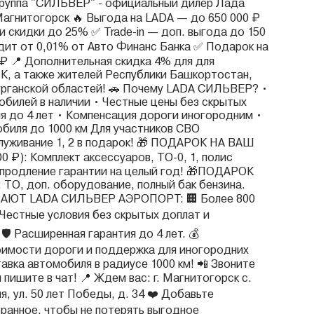
группа "СИЛЬВЕР" - официальный дилер Лада
 Магнитогорск 🔥 Выгода на LADA — до 650 000 ₽
и скидки до 25% ✅ Trade-in — доп. выгода до 150
дит от 0,01% от Авто Финанс Банка ✅ Подарок на
 ₽ 📍 Дополнительная скидка 4% для для
, а также жителей Республики Башкортостан,
урганской областей! 🚗 Почему LADA СИЛЬВЕР? •
обилей в наличии • Честные цены без скрытых
ия до 4 лет • Компенсация дороги иногородним •
биля до 1000 км Для участников СВО
луживание 1, 2 в подарок! 🎁 ПОДАРОК НА ВАШ
 ₽): Комплект аксессуаров, ТО-0, 1, полис
 продление гарантии на целый год! 🎁ПОДАРОК
О, доп. оборудование, полный бак бензина.
ЮТ LADA СИЛЬВЕР АЭРОПОРТ: 🏢 Более 800
❗️ Честные условия без скрытых доплат и
🛡️ Расширенная гарантия до 4 лет. 💰
имости дороги и поддержка для иногородних
авка автомобиля в радиусе 1000 км! 📲 Звоните
 пишите в чат! 📍 Ждем вас: г. Магнитогорск с.
, ул. 50 лет Победы, д. 34 ❤️ Добавьте
бранное, чтобы не потерять выгодное