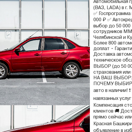
Автомобильная 
(ВАЗ, LADA) в г.
✅ Госпрограмма 
000 ₽ ✅ Автокре
выбор до 50 000
сотрудников ММК
Челябинской и К
Более 800 автом
доплат • Гарант
Доставка автомо
техническое обс
ВЫБОР (до 50 000
страхования или
НА ВАШ ВЫБОР: Т
ПОЧЕМУ ВЫБИРА
авто в наличии! 
навязанных услуг 
Компенсация сто
клиентов 🚚 Дост
прямо сейчас или
Красная Башкирия
объявление в из