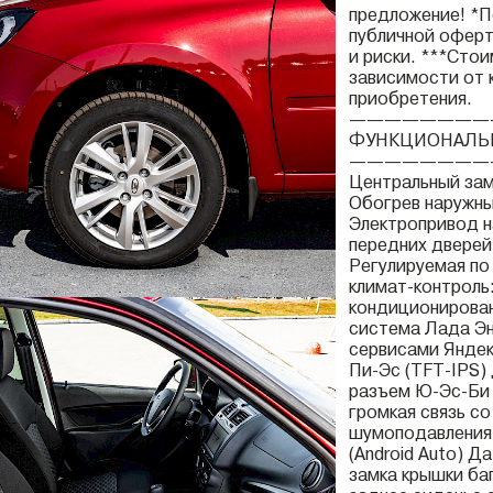
предложение! *П
публичной оферт
и риски. ***Сто
зависимости от 
приобретения.
————————
ФУНКЦИОНАЛЬ
————————
Центральный зам
Обогрев наружны
Электропривод н
передних дверей
Регулируемая по
климат-контроль
кондиционирован
система Лада Эн
сервисами Янде
Пи-Эс (TFT-IPS)
разъем Ю-Эс-Би (
громкая связь с
шумоподавления, 
(Android Auto) Д
замка крышки ба