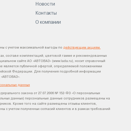
Новости
Контакты
О компании
ны с учетом максимальной выгоды по
действующим акциям.
ах, составе комплектаций, цветовой гамме и рекомендованных
циальном сайте АО «АВТОВАЗ» (www.lada.ru), носит справочный
х не является публичной офертой, определяемой положениями
оссийской Федерации. Для получения подробной информации
 «АВТОВАЗ».
сональных данных
едерального закона от 27.07.2006 № 152-ФЗ «О персональных
нальных данных) персональные данные сотрудников размещены на
удников. Кроме того на сайте размещены отзывы клиентов,
ы с учетом полученных согласий клиентов и в рамках требований