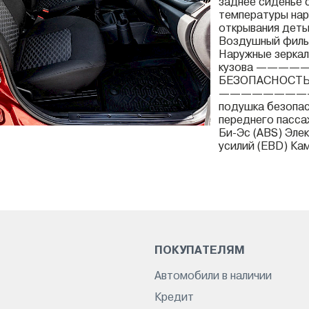
заднее сиденье 
температуры нар
открывания детьм
Воздушный фильт
Наружные зеркал
кузова ——
БЕЗОПАСНОСТ
————————
подушка безопас
переднего пасса
Би-Эс (ABS) Эле
усилий (EBD) Кам
ПОКУПАТЕЛЯМ
Автомобили в наличии
Кредит