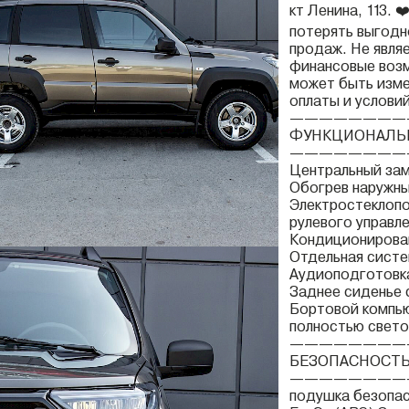
кт Ленина, 113. 
потерять выгодн
продаж. Не явля
финансовые возм
может быть изме
оплаты и услови
————————
ФУНКЦИОНАЛЬ
————————
Центральный зам
Обогрев наружны
Электростеклопо
рулевого управл
Кондиционирован
Отдельная систе
Аудиоподготовка
Заднее сиденье 
Бортовой компь
полностью свет
————————
БЕЗОПАСНОСТ
————————
подушка безопас