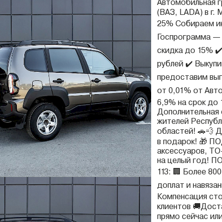
Автомобильная 
(ВАЗ, LADA) в 
25% Собираем ин
Госпрограмма —
скидка до 15% ✔
рублей ✔️ Выкуп
предоставим выг
от 0,01% от Авт
6,9% на срок д
Дополнительная 
жителей Республ
областей! 🚗💨 
в подарок! 🎁 П
аксессуаров, ТО-
на целый год!
113: 🏢 Более 80
доплат и навязан
Компенсация сто
клиентов 🚚Дост
прямо сейчас или