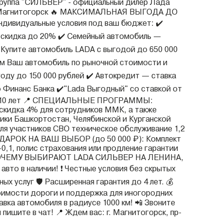
группа "СИЛЬВЕР" - официальный дилер Лада
г. Магнитогорск 🔥 МАКСИМАЛЬНАЯ ВЫГОДА ДО
дивидуальные условия под ваш бюджет: ✔️
 скидка до 20% ✔️ Семейный автомобиль —
️Купите автомобиль LADA с выгодой до 650 000
им Ваш автомобиль по рыночной стоимости и
оду до 150 000 рублей ✔️ Автокредит — ставка
о Финанс Банка ✔️"Lada Выгодный" со ставкой от
о 10 лет 📍 СПЕЦИАЛЬНЫЕ ПРОГРАММЫ:
скидка 4% для сотрудников ММК, а также
ики Башкортостан, Челябинской и Курганской
Для участников СВО техническое обслуживание 1,2
ОДАРОК НА ВАШ ВЫБОР (до 50 000 ₽): Комплект
0,1, полис страхования или продление гарантии
 ПОЧЕМУ ВЫБИРАЮТ LADA СИЛЬВЕР НА ЛЕНИНА,
0 авто в наличии! ❗️ Честные условия без скрытых
ных услуг 🛡️ Расширенная гарантия до 4 лет. 💰
имости дороги и поддержка для иногородних
авка автомобиля в радиусе 1000 км! 📲 Звоните
 пишите в чат! 📍 Ждем вас: г. Магнитогорск, пр-