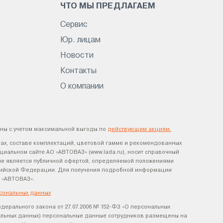
ЧТО МЫ ПРЕДЛАГАЕМ
Сервис
Юр. лицам
Новости
Контакты
О компании
ны с учетом максимальной выгоды по
действующим акциям.
ах, составе комплектаций, цветовой гамме и рекомендованных
циальном сайте АО «АВТОВАЗ» (www.lada.ru), носит справочный
х не является публичной офертой, определяемой положениями
оссийской Федерации. Для получения подробной информации
 «АВТОВАЗ».
сональных данных
едерального закона от 27.07.2006 № 152-ФЗ «О персональных
нальных данных) персональные данные сотрудников размещены на