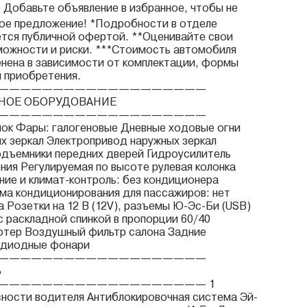
❤️ Добавьте объявление в избранное, чтобы не
ое предложение! *Подробности в отделе
ется публичной офертой. **Оценивайте свои
ожности и риски. ***Стоимость автомобиля
нена в зависимости от комплектации, формы
й приобретения.
———————————————————
НОЕ ОБОРУДОВАНИЕ
———————————————————
ок Фары: галогеновые Дневные ходовые огни
х зеркал Электропривод наружных зеркал
дъемники передних дверей Гидроусилитель
ения Регулируемая по высоте рулевая колонка
ие и климат-контроль: без кондиционера
ма кондиционирования для пассажиров: нет
 Розетки на 12 В (12V), разъемы Ю-Эс-Би (USB)
с раскладной спинкой в пропорции 60/40
ютер Воздушный фильтр салона Задние
одиодные фонари
———————————————————
Ь
——————————————————— 1
ности водителя Антиблокировочная система Эй-