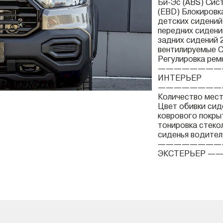
Би-Эс (ABS) Сис
(EBD) Блокировк
детских сидений
передних сидени
задних сидений 
вентилируемые 
Регулировка рем
————————
ИНТЕРЬЕР
————————
Количество мест
Цвет обивки сид
коврового покры
тонировка стеко
сиденья водител
————————
ЭКСТЕРЬЕР ——.