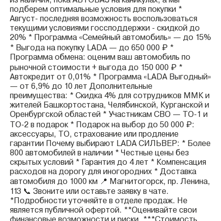
из наличия, пока АВТОВАЗ на каникулах, а мы
подберем оптимальные условия для покупки *
Август- последняя возможность воспользоваться
текущими условиями госсподдержки - скидкой до
20% * Программа «Семейный автомобиль» — до 15%
* Выгода на покупку LADA — до 650 000 ₽ *
Программа обмена: оценим ваш автомобиль по
рыночной стоимости + выгода до 150 000 ₽ *
Автокредит от 0,01% * Программа «LADA Выгодный»
— от 6,9% до 10 лет Дополнительные
преимущества: * Скидка 4% для сотрудников ММК и
жителей Башкортостана, Челябинской, Курганской и
Оренбургской областей * Участникам СВО — ТО-1 и
ТО-2 в подарок * Подарок на выбор до 50 000 ₽:
аксессуары, ТО, страхование или продление
гарантии Почему выбирают LADA СИЛЬВЕР: * Более
800 автомобилей в наличии * Честные цены без
скрытых условий * Гарантия до 4 лет * Компенсация
расходов на дорогу для иногородних * Доставка
автомобиля до 1000 км 📍 Магнитогорск, пр. Ленина,
113 📞 Звоните или оставьте заявку в чате.
*Подробности уточняйте в отделе продаж. Не
является публичной офертой. **Оценивайте свои
финансовые возможности и риски. ***Стоимость