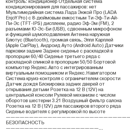
контроль: кондиционер Отдельная система
кондиционирования для пассажиров: нет
Мультимедийная система Лада Энжой Про (LADA
EnjoY Pro) с 8-дюймовым емкостным Ти-Эф-Ти-Ай-
Пи-Эс (TFT-IPS) дисплеем, радио Эф-Эм (FM), 2
разъемами Ю-Эс-Би (USB), сдвоенным микрофоном
и функцией шумоподавления Антенна наружная
Блютус (Bluetooth), громкая связь, Эппл Карплей
(Apple CarPlay), Андроид Ауто (Android Auto) Датчики
парковки задние Заднее сиденье с раскладкой в
пропорции 60/40 Сиденье третьего ряда с
раскладной спинкой в пропорции 50/50 Бортовой
компьютер Яндекс.Авто с интегрированным
виртуальным помощником и Яндекс.Навигатором
Система круиз-контроля с ограничителем скорости
Датчик дождя Блокировка задних дверей от
открывания детьми Розетка на 12 В (12V) на
центральной консоли Рулевой механизм с числом
оборотов шестерни 3.21 Воздушный фильтр салона
Розетка на 12 В (12V) для пассажиров второго ряда
Сиденье водителя с регулировкой по высоте
——————————————————————————
БЕЗОПАСНОСТЬ
————————————————————...