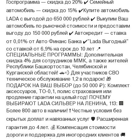
Госпрограмма — скидка до 20% ✔️ Семейный
автомобиль — скидка до 15% ✔️Купите автомобиль
LADA с выгодой до 650 000 рублей ✔️ Выкупим Ваш
автомобиль по рыночной стоимости и предоставим
выгоду до 150 000 рублей ✔️ Автокредит — ставка
от 0,01% от Авто Финанс Банка ✔️"Lada Выгодный"
со ставкой от 6,9% на срок до 10 лет 📍
СПЕЦИАЛЬНЫЕ ПРОГРАММЫ: Дополнительная
скидка 4% для сотрудников ММК, а также жителей
Республики Башкортостан, Челябинской и
Курганской областей! 🚗💨 Для участников СВО
техническое обслуживание 1,2 в подарок! 🎁
ПОДАРОК НА ВАШ ВЫБОР (до 50 000 ₽): Комплект
аксессуаров, ТО-0,1, полис страхования или
продление гарантии на целый год! ПОЧЕМУ
ВЫБИРАЮТ LADA СИЛЬВЕР НА ЛЕНИНА, 113: 🏢
Более 800 авто в наличии! ❗️ Честные условия без
скрытых доплат и навязанных услуг 🛡️ Расширенная
гарантия до 4 лет. 💰 Компенсация стоимости
дороги и поддержка для иногородних клиентов 🚚