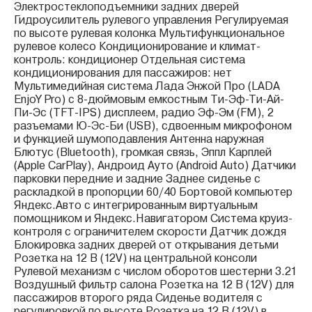
Электростеклоподъемники задних дверей
Гидроусилитель рулевого управления Регулируемая
по высоте рулевая колонка Мультифункциональное
рулевое колесо Кондиционирование и климат-
контроль: кондиционер Отдельная система
кондиционирования для пассажиров: нет
Мультимедийная система Лада Энжой Про (LADA
EnjoY Pro) с 8-дюймовым емкостным Ти-Эф-Ти-Ай-
Пи-Эс (TFT-IPS) дисплеем, радио Эф-Эм (FM), 2
разъемами Ю-Эс-Би (USB), сдвоенным микрофоном
и функцией шумоподавления Антенна наружная
Блютус (Bluetooth), громкая связь, Эппл Карплей
(Apple CarPlay), Андроид Ауто (Android Auto) Датчики
парковки передние и задние Заднее сиденье с
раскладкой в пропорции 60/40 Бортовой компьютер
Яндекс.Авто с интегрированным виртуальным
помощником и Яндекс.Навигатором Система круиз-
контроля с ограничителем скорости Датчик дождя
Блокировка задних дверей от открывания детьми
Розетка на 12 В (12V) на центральной консоли
Рулевой механизм с числом оборотов шестерни 3.21
Воздушный фильтр салона Розетка на 12 В (12V) для
пассажиров второго ряда Сиденье водителя с