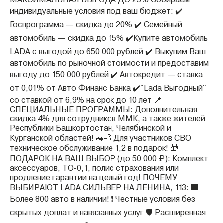
МАКСИМАЛЬНАЯ ВЫГОДА ДО 25% Собираем
индивидуальные условия под ваш бюджет: ✔️
Госпрограмма — скидка до 20% ✔️ Семейный
автомобиль — скидка до 15% ✔️Купите автомобиль
LADA с выгодой до 650 000 рублей ✔️ Выкупим Ваш
автомобиль по рыночной стоимости и предоставим
выгоду до 150 000 рублей ✔️ Автокредит — ставка
от 0,01% от Авто Финанс Банка ✔️"Lada Выгодный"
со ставкой от 6,9% на срок до 10 лет 📍
СПЕЦИАЛЬНЫЕ ПРОГРАММЫ: Дополнительная
скидка 4% для сотрудников ММК, а также жителей
Республики Башкортостан, Челябинской и
Курганской областей! 🚗💨 Для участников СВО
техническое обслуживание 1,2 в подарок! 🎁
ПОДАРОК НА ВАШ ВЫБОР (до 50 000 ₽): Комплект
аксессуаров, ТО-0,1, полис страхования или
продление гарантии на целый год! ПОЧЕМУ
ВЫБИРАЮТ LADA СИЛЬВЕР НА ЛЕНИНА, 113: 🏢
Более 800 авто в наличии! ❗️ Честные условия без
скрытых доплат и навязанных услуг 🛡️ Расширенная