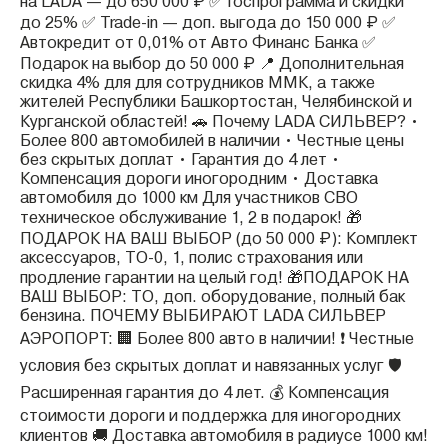
на LADA — до 650 000 ₽ ✅ Госпрограмма и скидки
до 25% ✅ Trade-in — доп. выгода до 150 000 ₽ ✅
Автокредит от 0,01% от Авто Финанс Банка ✅
Подарок на выбор до 50 000 ₽ 📍 Дополнительная
скидка 4% для для сотрудников ММК, а также
жителей Республики Башкортостан, Челябинской и
Курганской областей! 🚗 Почему LADA СИЛЬВЕР? •
Более 800 автомобилей в наличии • Честные цены
без скрытых доплат • Гарантия до 4 лет •
Компенсация дороги иногородним • Доставка
автомобиля до 1000 км Для участников СВО
техническое обслуживание 1, 2 в подарок! 🎁
ПОДАРОК НА ВАШ ВЫБОР (до 50 000 ₽): Комплект
аксессуаров, ТО-0, 1, полис страхования или
продление гарантии на целый год! 🎁ПОДАРОК НА
ВАШ ВЫБОР: ТО, доп. оборудование, полный бак
бензина. ПОЧЕМУ ВЫБИРАЮТ LADA СИЛЬВЕР
АЭРОПОРТ: 🏢 Более 800 авто в наличии! ❗️ Честные
условия без скрытых доплат и навязанных услуг 🛡️
Расширенная гарантия до 4 лет. 💰 Компенсация
стоимости дороги и поддержка для иногородних
клиентов 🚚 Доставка автомобиля в радиусе 1000 км!