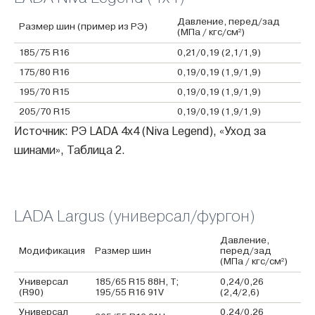
Давление, перед/зад
Размер шин (пример из РЭ)
(МПа / кгс/см²)
185/75 R16
0,21/0,19 (2,1/1,9)
175/80 R16
0,19/0,19 (1,9/1,9)
195/70 R15
0,19/0,19 (1,9/1,9)
205/70 R15
0,19/0,19 (1,9/1,9)
Источник: РЭ LADA 4x4 (Niva Legend), «Уход за
шинами», Таблица 2.
LADA Largus (универсал/фургон)
Давление,
Модификация
Размер шин
перед/зад
(МПа / кгс/см²)
Универсал
185/65 R15 88H, T;
0,24/0,26
(R90)
195/55 R16 91V
(2,4/2,6)
Универсал
0,24/0,26